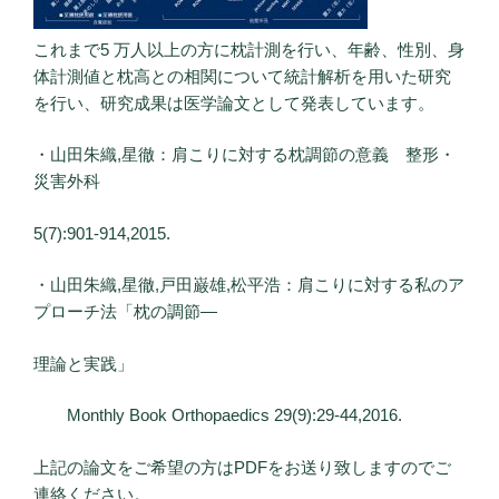
これまで5 万人以上の方に枕計測を行い、年齢、性別、身
体計測値と枕高との相関について統計解析を用いた研究
を行い、研究成果は医学論文として発表しています。
・山田朱織,星徹：肩こりに対する枕調節の意義 整形・
災害外科
5(7):901-914,2015.
・山田朱織,星徹,戸田巌雄,松平浩：肩こりに対する私のア
プローチ法「枕の調節―
理論と実践」
Monthly Book Orthopaedics 29(9):29-44,2016.
上記の論文をご希望の方はPDFをお送り致しますのでご
連絡ください。