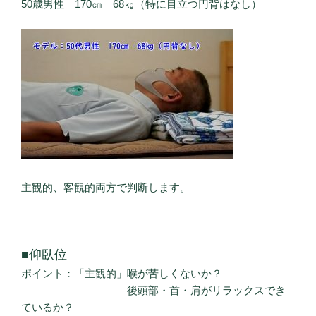
50歳男性 170㎝ 68㎏（特に目立つ円背はなし）
主観的、客観的両方で判断します。
■仰臥位
ポイント：「主観的」喉が苦しくないか？
後頭部・首・肩がリラックスでき
ているか？