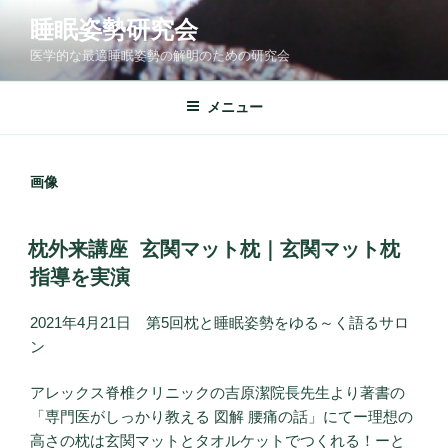
コ
睡眠姿勢研究会
ン
医学的な最適睡眠姿勢の解明のための研究会
テ
ン
ツ
メニュー
へ
ス
キ
画像
ッ
プ
投
枕外来講座 玄関マット枕｜玄関マット枕
稿
指導を実演
日:
2021年4月21日 第5回枕と睡眠姿勢をゆる～く語るサロ
ン
アレックス脊椎クリニックの吉原潔院長先生より著書の
「専門医がしっかり教える 図解 腰痛の話」にてー理想の
高さの枕は玄関マットとタオルケットでつくれる！ーと