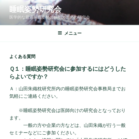
コ
睡眠姿勢研究会
ン
医学的な最適睡眠姿勢の解明のための研究会
テ
ン
ツ
メニュー
へ
ス
キ
よくある質問
ッ
Ｑ１：睡眠姿勢研究会に参加するにはどうした
プ
らよいですか？
Ａ：山田朱織枕研究所内の睡眠姿勢研究会事務局までお
気軽にご連絡ください。
※睡眠姿勢研究会は医師向けの研究会となっており
ます。
一般の方や企業の方などは、山田朱織が行う一般
セミナーなどにご参加ください。