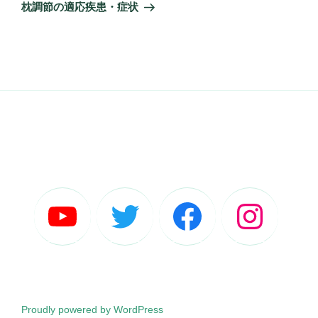
ゲ
の
枕調節の適応疾患・症状
投
ー
稿
シ
ョ
ン
Proudly powered by WordPress