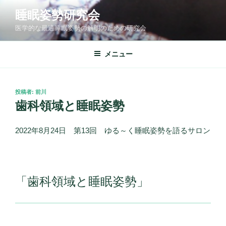
コ
睡眠姿勢研究会
ン
医学的な最適睡眠姿勢の解明のための研究会
テ
ン
ツ
メニュー
へ
ス
キ
投
投稿者:
前川
稿
ッ
歯科領域と睡眠姿勢
日:
プ
2022年8月24日 第13回 ゆる～く睡眠姿勢を語るサロン
「歯科領域と睡眠姿勢」