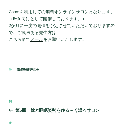
Zoomを利用しての無料オンラインサロンとなります。
（医師向けとして開催しております。）
2か月に一度の開催を予定させていただいておりますの
で、ご興味ある先生方は
こちらまで
メール
をお願いいたします。
カ
睡眠姿勢研究会
テ
ゴ
リ
ー
投
前
前
稿
の
第6回 枕と睡眠姿勢をゆる～く語るサロン
ナ
投
ビ
稿
次
次